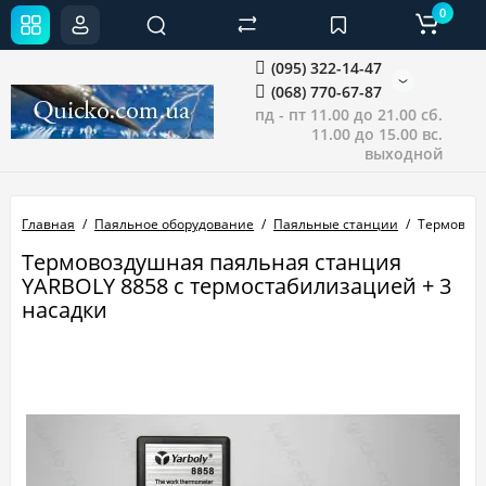
0
(095) 322-14-47
(068) 770-67-87
пд - пт 11.00 до 21.00 сб.
11.00 до 15.00 вс.
выходной
Главная
Паяльное оборудование
Паяльные станции
Термовозд
Термовоздушная паяльная станция
YARBOLY 8858 с термостабилизацией + 3
насадки