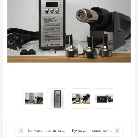
Паяльная станция Quicko T12-959 HAKKO T12 Ручка Метал Ди
Ручка для паяльных станций Quicko 