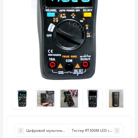
Тестер RT300M LED светодиодов и 
Цифровой мультиметр RICHMET