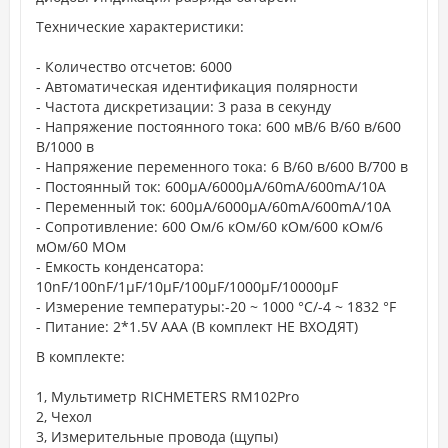
Технические характеристики:
- Количество отсчетов: 6000
- Автоматическая идентификация полярности
- Частота дискретизации: 3 раза в секунду
- Напряжение постоянного тока: 600 мВ/6 В/60 в/600
В/1000 в
- Напряжение переменного тока: 6 В/60 в/600 В/700 в
- Постоянный ток: 600μA/6000μA/60mA/600mA/10A
- Переменный ток: 600μA/6000μA/60mA/600mA/10A
- Сопротивление: 600 Ом/6 кОм/60 кОм/600 кОм/6
мОм/60 МОм
- Eмкость конденсатора:
10nF/100nF/1μF/10μF/100μF/1000μF/10000μF
- Измерение температуры:-20 ~ 1000 °C/-4 ~ 1832 °F
- Питание: 2*1.5V AAA (В комплект НЕ ВХОДЯТ)
В комплекте:
1, Мультиметр RICHMETERS RM102Pro
2, Чехол
3, Измерительные провода (щупы)