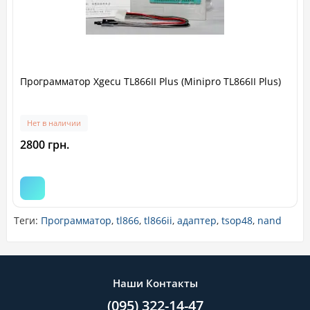
Программатор Xgecu TL866II Plus (Minipro TL866II Plus)
Нет в наличии
2800 грн.
Теги:
Программатор
,
tl866
,
tl866ii
,
адаптер
,
tsop48
,
nand
Наши Контакты
(095) 322-14-47