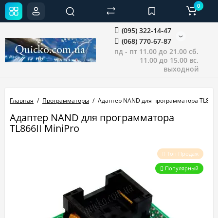
0
(095) 322-14-47
(068) 770-67-87
пд - пт 11.00 до 21.00 сб.
11.00 до 15.00 вс.
выходной
Главная
Программаторы
Адаптер NAND для программатора TL866II
Адаптер NAND для программатора
TL866II MiniPro
Топ Продаж
Популярный