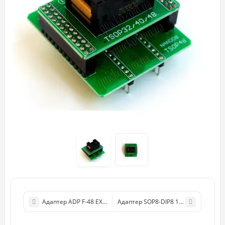
Адаптер ADP F-48 EX-1 для программатора XGecu T48 TL