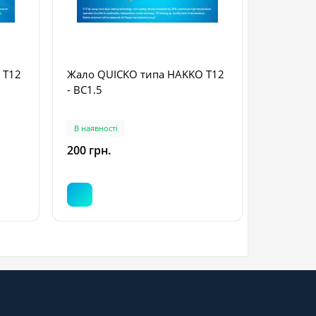
 T12
Жало QUICKO типа HAKKO T12
Жало QU
- BC1.5
- KL
В наявності
В наявнос
200 грн.
400 грн.