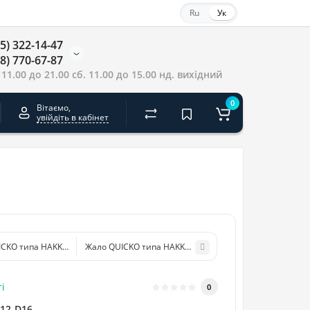
Ru
Ук
5) 322-14-47
8) 770-67-87
 11.00 до 21.00 сб. 11.00 до 15.00 нд. вихідний
0
Вітаємо,
увійдіть в кабінет
CKO типа HAKKO T12 - BC1
Жало QUICKO типа HAKKO T12 - BCF2
і
0
12-D16