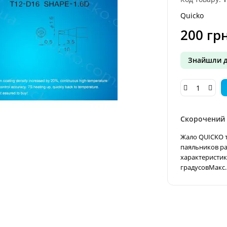
Quicko
200 грн
Знайшли 
Скорочений
Жало QUICKO т
паяльников р
характеристик
градусовМакс.