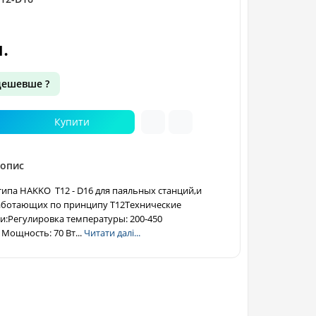
.
дешевше ?
Купити
 опис
ипа HAKKO T12 - D16 для паяльных станций,и
аботающих по принципу T12Технические
и:Регулировка температуры: 200-450
 Мощность: 70 Вт...
Читати далі...