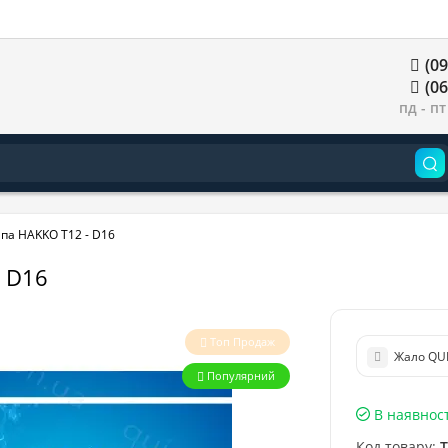
(09
(06
пд - пт
па HAKKO T12 - D16
 D16
Топ Продаж
Жало QUI
Популярний
В наявност
Код товару:
T