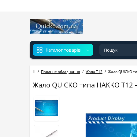
Каталог товарів
Паяльне обладнання
Жала T12
Жало QUICKO ти
Жало QUICKO типа HAKKO T12 -