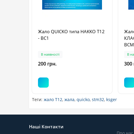
Жало QUICKO типа HAKKO T12
Жал
- BC1
КЛА
BСМ
В наявності
В на
200 грн.
300 
Теги:
жало T12
,
жала
,
quicko
,
stm32
,
ksger
Наші Контакти
Про нас