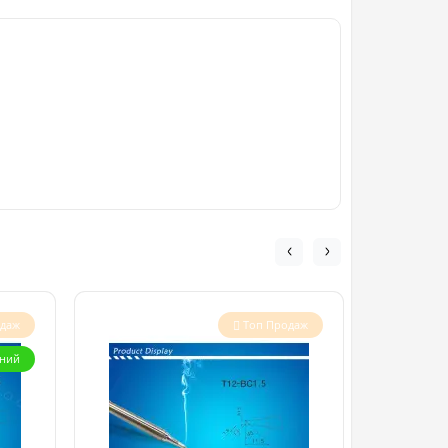
одаж
Топ Продаж
ний